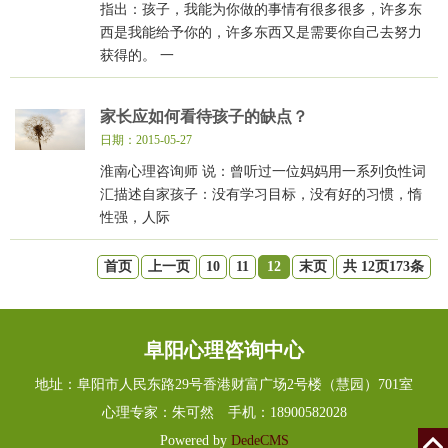
指出：孩子，我能为你做的事情有很多很多，许多东
西是我能给予你的，许多东西又是需要你自己去努力
获得的。 一
家长应如何看待孩子的缺点？
日期：2015-05-27
淮南心理咨询师 说：曾听过一位妈妈用一系列负性词
汇描述自家孩子：没有学习目标，没有好的习惯，惰
性强，人际
首页
上一页
10
11
12
末页
共 12页173条
阜阳心理咨询中心
地址：阜阳市人民东路29号香港财富广场2号楼（慧园）701室
心理专家：朱可然 手机：18900582028
Powered by
DedeCMS