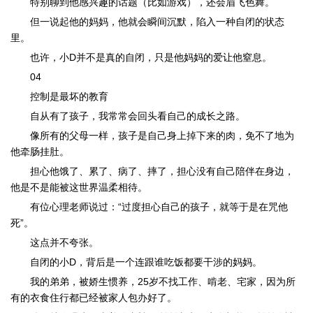
特别聊到他感兴趣的话题（比如游戏），还会眉飞色舞。
但一说起他的妈妈，他就会瞬间沉默，陷入一种自闭的状态
里。
也许，小D并不是真的自闭，只是他妈妈的爱让他窒息。
04
控制是最坏的教育
自从有了孩子，我常常会回头看自己的成长之路。
像所有的父母一样，孩子是自己身上掉下来的肉，免不了地为
他牵肠挂肚。
担心他饿了、累了、病了、摔了，担心没有自己陪伴在身边，
他是不是能被这世界温柔相待。
有位心理老师说过：“过度担心自己的孩子，就等于是在咒他
死”。
这点并不夸张。
自闭的小D，背后是一个连跟谁吃饭都要干涉的妈妈。
我的弟弟，被娇生惯养，25岁不找工作、啃老、宅家，因为所
有的衣食住行都已经被家人包办好了。