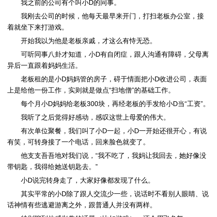
我之前的公司有个叫小D的同事。
我刚去公司的时候，他每天最早来开门，打扫老板办公室，接
着就坐下来打游戏。
开始我以为他是老板亲戚，才这么有恃无恐。
可听同事八卦才知道，小D有自闭症，跟人沟通有障碍，父母离
异后一直跟着妈妈生活。
老板租的是小D妈妈管的房子，碍于情面把小D收进公司，表面
上是给他一份工作，实则就是做点“扫地僧”的基础工作。
每个月小D妈妈给老板300块，再经老板的手发给小D当“工资”。
我听了之后觉得好感动，感叹这世上母爱的伟大。
有次单位聚餐，我们叫了小D一起，小D一开始还很开心，有说
有笑，可转身接了一个电话，回来脸色就变了。
他支支吾吾地对我们说，“我不吃了，我妈让我回去，她好像没
带钥匙，我得给她送钥匙去。”
小D说完转身走了，大家好像都发现了什么。
其实平常的小D除了跟人交流少一些，说话时不看别人眼睛、说
话神情有些逃避游离之外，跟普通人并没有两样。