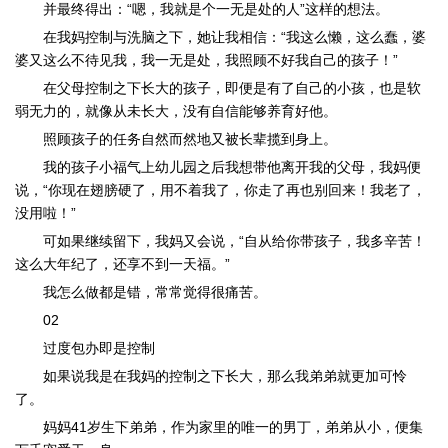
并最终得出：“嗯，我就是个一无是处的人”这样的想法。
在我妈控制与洗脑之下，她让我相信：“我这么懒，这么蠢，婆
婆又这么不待见我，我一无是处，我照顾不好我自己的孩子！”
在父母控制之下长大的孩子，即便是有了自己的小孩，也是软
弱无力的，就像从未长大，没有自信能够养育好他。
照顾孩子的任务自然而然地又被长辈揽到身上。
我的孩子小福气上幼儿园之后我想带他离开我的父母，我妈便
说，“你现在翅膀硬了，用不着我了，你走了再也别回来！我老了，
没用啦！”
可如果继续留下，我妈又会说，“自从给你带孩子，我多辛苦！
这么大年纪了，还享不到一天福。”
我怎么做都是错，常常觉得很痛苦。
02
过度包办即是控制
如果说我是在我妈的控制之下长大，那么我弟弟就更加可怜
了。
妈妈41岁生下弟弟，作为家里的唯一的男丁，弟弟从小，便集