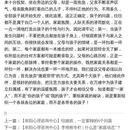
来十分投契。坐在旁边的父母，却是一面焦急，父亲不断哀声叹
气，母亲眼角则盯着自己的儿子，不停纠正他的行为。不用多久，
全部孩子就开始失控，彼此追逐。这正正确定，孩子的问题，往往
都不是属于自己一个人的。家庭氛围、人际关系的潜而默化，正在
一点一滴地打造出孩子的个性与行为。因此请牢记：第一、当孩子
发生问题时，不要把焦点都放在孩子身上，仔细观察孩子与家人之
间的互动。你很快就会发现，父母与孩子的情绪，是一环扣着一环
的。第二、每个家庭都有一本难念的经，如果对这部经全无了解，
你所提出的任何方案都可能是断章取义。父母的心路历程，正是一
个家庭的心脏脉搏，掌控着整个家庭的操作。既然家庭关系都是一
环扣一环，解决办法也要一环一环地开始。我们提议父母必须以自
己为首，首先放弃“微观管理”的方式。尤其两个大孩子，他们彼此作
伴，是很好的的组合。把注意力放在夫妻关系，在万难中为孩子建
立归属感，有了家的温暖氛围，孩子才会相信父母，知道都是“一家
人”，而不是“你的孩子”或“我的孩子”。重组家庭的秘诀，就是重新组
织一个各就各位的家庭，而不是各带各的孩子！
上一篇：
【阜阳心理咨询中心】结婚前，一定要聊的6个问题
下一篇：
【阜阳心理咨询中心】李维榕专栏 | 什么是“家庭动态”？