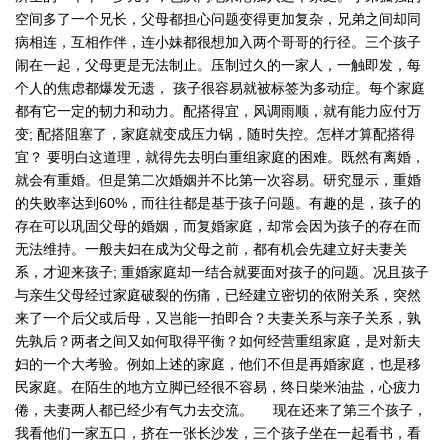
空间多了一个兄长，父母都担心问题变得更加复杂，兄弟之间却同
病相连，互相作伴，连小妹都很想加入两个哥哥的行径。三个孩子
闹在一起，父母更是无法制止。压制过久的一家人，一触即发，每
个人的焦虑都爆发无遗， 孩子很容易就被标签为多动症。每个家庭
都有它一定的韧力和动力。配搭得宜，风调雨顺，就有能力应付万
变; 配搭阻塞了，家庭就变成压力锅，随时失控。怎样才算配搭得
宜？ 要明白这道理，就得先去明白重组家庭的困难。既然有离婚，
就会有重婚。但是第二次婚姻并不比第一次容易。研究显示，重婚
的失败率达到60%，而往往都是基于孩子问题。有趣的是，孩子的
存在可以巩固父母的婚姻，而复婚家庭，却常会因为孩子的存在而
无法维持。一般夫妇在成为父母之前，都有机会先建立好夫妻关
系，才迎来孩子; 重婚家庭却一结合就要面对孩子的问题。况且孩子
与亲生父母经过家庭破裂的伤痛，已经建立密切的依附关系，突然
来了一个后父或后母，又岂能一拍即合？夫妻关系与亲子关系，孰
先孰后？两者之间又如何取得平衡？如何经营重组家庭，是对新夫
妇的一个大考验。例如上述的家庭，他们不但是再婚家庭，也是移
民家庭。在陌生的地方立脚已经很不容易，终日柴米油盐，心疲力
倦，夫妻两人都已经少有气力去交流。 现在还来了第三个孩子，
我看他们一家五口，挤在一张长沙发，三个孩子坐在一起看书，看