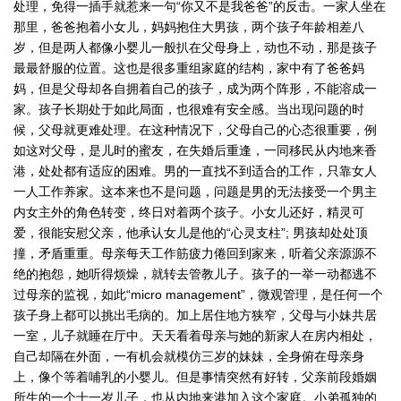
处理，免得一插手就惹来一句“你又不是我爸爸”的反击。一家人坐在
那里，爸爸抱着小女儿，妈妈抱住大男孩，两个孩子年龄相差八
岁，但是两人都像小婴儿一般扒在父母身上，动也不动，那是孩子
最最舒服的位置。这也是很多重组家庭的结构，家中有了爸爸妈
妈，但是父母却各自拥着自己的孩子，成为两个阵形，不能溶成一
家。孩子长期处于如此局面，也很难有安全感。当出现问题的时
候，父母就更难处理。在这种情况下，父母自己的心态很重要，例
如这对父母，是儿时的蜜友，在失婚后重逢，一同移民从内地来香
港，处处都有适应的困难。男的一直找不到适合的工作，只靠女人
一人工作养家。这本来也不是问题，问题是男的无法接受一个男主
内女主外的角色转变，终日对着两个孩子。小女儿还好，精灵可
爱，很能安慰父亲，他承认女儿是他的“心灵支柱”; 男孩却处处顶
撞，矛盾重重。母亲每天工作筋疲力倦回到家来，听着父亲源源不
绝的抱怨，她听得烦燥，就转去管教儿子。孩子的一举一动都逃不
过母亲的监视，如此“micro management”，微观管理，是任何一个
孩子身上都可以挑出毛病的。加上居住地方狭窄，父母与小妹共居
一室，儿子就睡在厅中。天天看着母亲与她的新家人在房内相处，
自己却隔在外面，一有机会就模仿三岁的妹妹，全身俯在母亲身
上，像个等着哺乳的小婴儿。但是事情突然有好转，父亲前段婚姻
所生的一个十一岁儿子，也从内地来港加入这个家庭。小弟孤独的